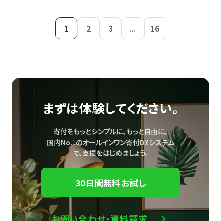
1
2
3
...
16
まずは体験してください。
寄付をもっとシンプルに、もっと自由に。
国内No.1のオールインワン寄付DXシステム
で、
支援をはじめましょう。
30日間無料お試し
お問い合わせ・資料請求