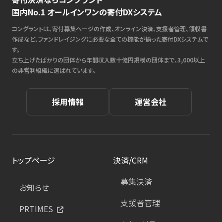
国内No.1 オールインワンの寄付DXシステム
コングラントは、寄付募集ページの作成、オンライン決済、支援者管理、領収書
作成など、ファンドレイジングに必要な全ての機能が揃った寄付DXシステムで
す。
立ち上げたばかりの団体から年間収入数十億円規模の団体まで、3,000以上
の非営利組織に選ばれています。
採用情報
運営会社
トップページ
決済/CRM
募集決済
お知らせ
支援者管理
PRTIMES