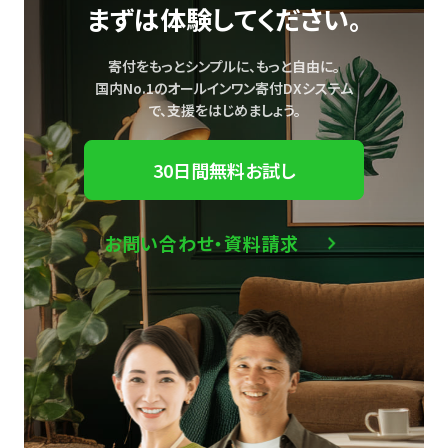
まずは体験してください。
寄付をもっとシンプルに、もっと自由に。
国内No.1のオールインワン寄付DXシステム
で、
支援をはじめましょう。
30日間無料お試し
お問い合わせ・資料請求