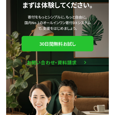
まずは体験してください。
寄付をもっとシンプルに、もっと自由に。
国内No.1のオールインワン寄付DXシステム
で、
支援をはじめましょう。
30日間無料お試し
お問い合わせ・資料請求