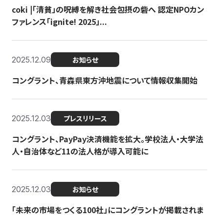
coki |「清貧」の呪縛を解き社会包摂の砦へ 認定NPOカン
ファレンス「ignite! 2025」...
2025.12.09
お知らせ
コングラント、青森県東方沖地震について情報収集開始
2025.12.03
プレスリリース
コングラント、PayPay決済機能を拡大。学校法人・大学法
人・自治体など11の法人格が導入可能に
2025.12.03
お知らせ
「未来の市場をつくる100社」にコングラントが掲載されま