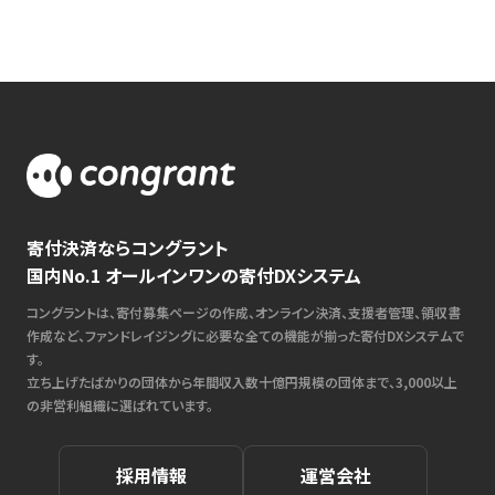
寄付決済ならコングラント
国内No.1 オールインワンの寄付DXシステム
コングラントは、寄付募集ページの作成、オンライン決済、支援者管理、領収書
作成など、ファンドレイジングに必要な全ての機能が揃った寄付DXシステムで
す。
立ち上げたばかりの団体から年間収入数十億円規模の団体まで、3,000以上
の非営利組織に選ばれています。
採用情報
運営会社