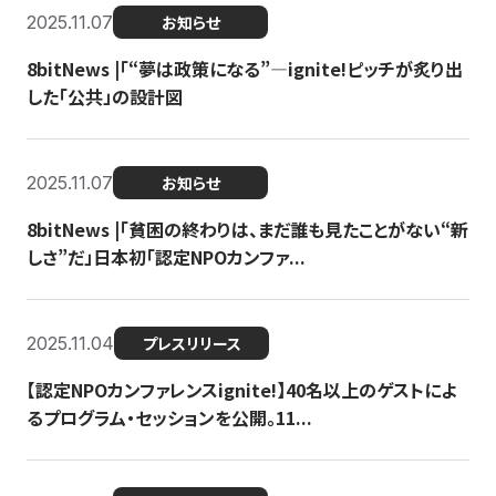
2025.11.07
お知らせ
8bitNews |「“夢は政策になる”—ignite!ピッチが炙り出
した「公共」の設計図
2025.11.07
お知らせ
8bitNews |「貧困の終わりは、まだ誰も見たことがない“新
しさ”だ」日本初「認定NPOカンファ...
2025.11.04
プレスリリース
【認定NPOカンファレンスignite!】40名以上のゲストによ
るプログラム・セッションを公開。11...