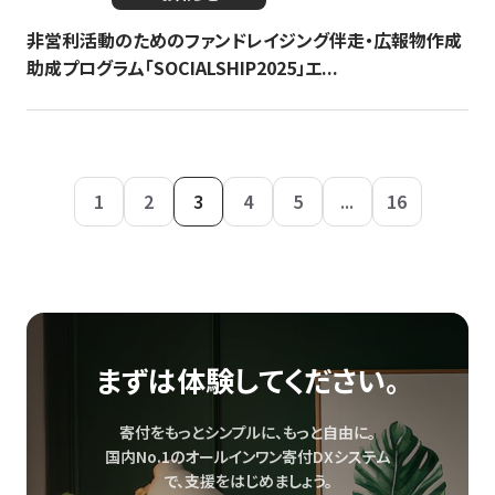
非営利活動のためのファンドレイジング伴走・広報物作成
助成プログラム「SOCIALSHIP2025」エ...
1
2
3
4
5
...
16
まずは体験してください。
寄付をもっとシンプルに、もっと自由に。
国内No.1のオールインワン寄付DXシステム
で、
支援をはじめましょう。