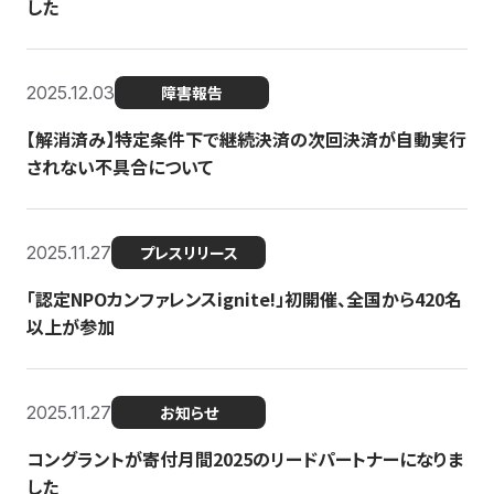
した
2025.12.03
障害報告
【解消済み】特定条件下で継続決済の次回決済が自動実行
されない不具合について
2025.11.27
プレスリリース
「認定NPOカンファレンスignite!」初開催、全国から420名
以上が参加
2025.11.27
お知らせ
コングラントが寄付月間2025のリードパートナーになりま
した