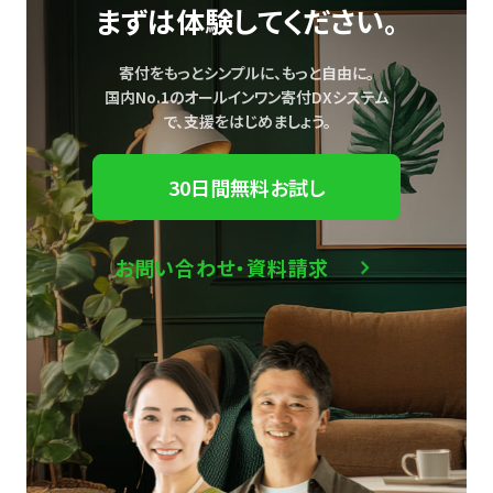
まずは体験してください。
寄付をもっとシンプルに、もっと自由に。
国内No.1のオールインワン寄付DXシステム
で、
支援をはじめましょう。
30日間無料お試し
お問い合わせ・資料請求