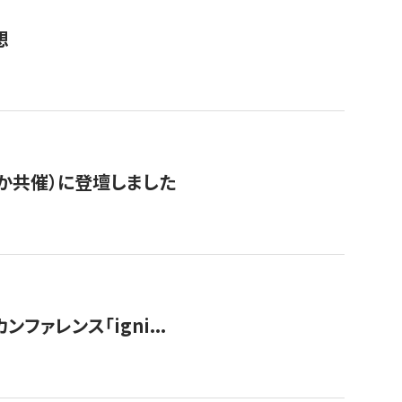
想
か共催）に登壇しました
ンファレンス「igni...