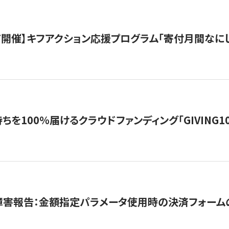
12/7開催】キフアクション応援プログラム「寄付月間なに
を100％届けるクラウドファンディング「GIVING100 b
障害報告：金額指定パラメータ使用時の決済フォーム