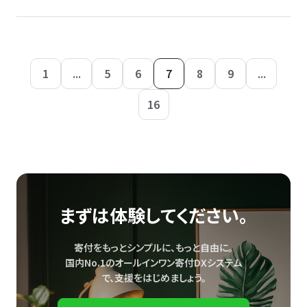
1
...
5
6
7
8
9
...
16
まずは体験してください。
寄付をもっとシンプルに、もっと自由に。
国内No.1のオールインワン寄付DXシステム
で、
支援をはじめましょう。