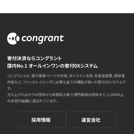
寄付決済ならコングラント
国内No.1 オールインワンの寄付DXシステム
コングラントは、寄付募集ページの作成、オンライン決済、支援者管理、領収書
作成など、ファンドレイジングに必要な全ての機能が揃った寄付DXシステムで
す。
立ち上げたばかりの団体から年間収入数十億円規模の団体まで、3,000以上
の非営利組織に選ばれています。
採用情報
運営会社