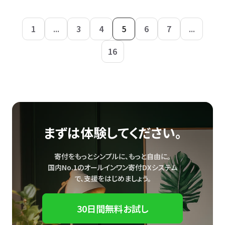
1
...
3
4
5
6
7
...
16
まずは体験してください。
寄付をもっとシンプルに、もっと自由に。
国内No.1のオールインワン寄付DXシステム
で、
支援をはじめましょう。
30日間無料お試し