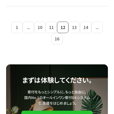
1
...
10
11
12
13
14
...
16
まずは体験してください。
寄付をもっとシンプルに、もっと自由に。
国内No.1のオールインワン寄付DXシステム
で、
支援をはじめましょう。