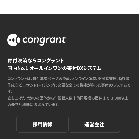
寄付決済ならコングラント
国内No.1 オールインワンの寄付DXシステム
コングラントは、寄付募集ページの作成、オンライン決済、支援者管理、領収書
作成など、ファンドレイジングに必要な全ての機能が揃った寄付DXシステムで
す。
立ち上げたばかりの団体から年間収入数十億円規模の団体まで、3,000以上
の非営利組織に選ばれています。
採用情報
運営会社