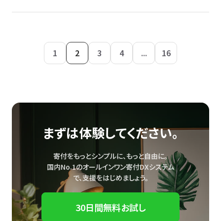
1
2
3
4
...
16
まずは体験してください。
寄付をもっとシンプルに、もっと自由に。
国内No.1のオールインワン寄付DXシステム
で、
支援をはじめましょう。
30日間無料お試し