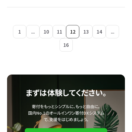
1
...
10
11
12
13
14
...
16
まずは体験してください。
寄付をもっとシンプルに、もっと自由に。
国内No.1のオールインワン寄付DXシステム
で、
支援をはじめましょう。