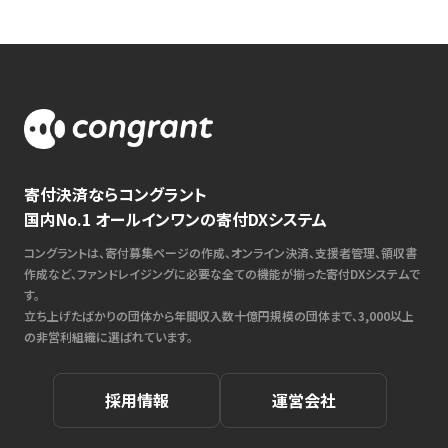
寄付決済ならコングラント
国内No.1 オールインワンの寄付DXシステム
コングラントは、寄付募集ページの作成、オンライン決済、支援者管理、領収書
作成など、ファンドレイジングに必要な全ての機能が揃った寄付DXシステムで
す。
立ち上げたばかりの団体から年間収入数十億円規模の団体まで、3,000以上
の非営利組織に選ばれています。
採用情報
運営会社