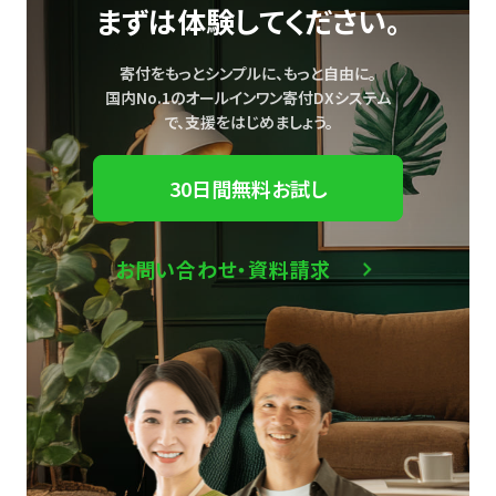
まずは体験してください。
寄付をもっとシンプルに、もっと自由に。
国内No.1のオールインワン寄付DXシステム
で、
支援をはじめましょう。
30日間無料お試し
お問い合わせ・資料請求