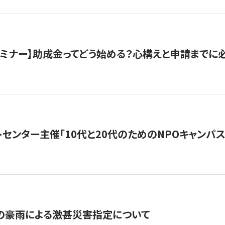
催セミナー】助成金ってどう始める？心構えと申請までに
トセンター主催「10代と20代のためのNPOキャンパ
の豪雨による激甚災害指定について