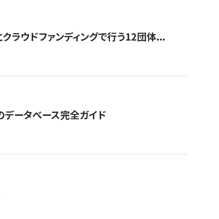
ラウドファンディングで行う12団体...
GOのデータベース完全ガイド
。