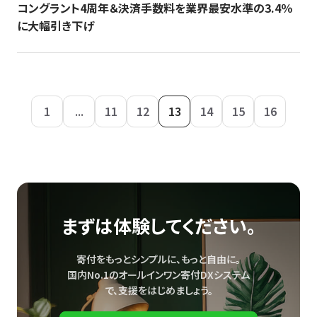
コングラント4周年＆決済手数料を業界最安水準の3.4％
に大幅引き下げ
1
...
11
12
13
14
15
16
まずは体験してください。
寄付をもっとシンプルに、もっと自由に。
国内No.1のオールインワン寄付DXシステム
で、
支援をはじめましょう。