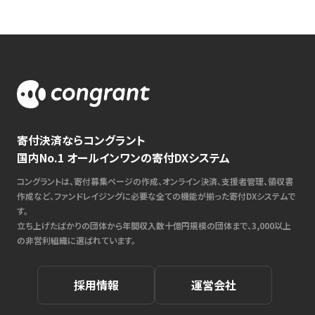
寄付決済ならコングラント
国内No.1 オールインワンの寄付DXシステム
コングラントは、寄付募集ページの作成、オンライン決済、支援者管理、領収書
作成など、ファンドレイジングに必要な全ての機能が揃った寄付DXシステムで
す。
立ち上げたばかりの団体から年間収入数十億円規模の団体まで、3,000以上
の非営利組織に選ばれています。
採用情報
運営会社