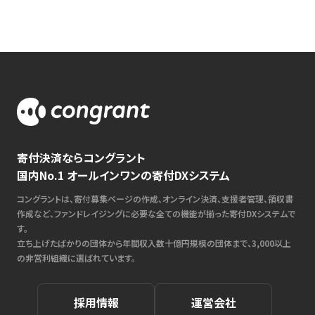
寄付決済ならコングラント
国内No.1 オールインワンの寄付DXシステム
コングラントは、寄付募集ページの作成、オンライン決済、支援者管理、領収書
作成など、ファンドレイジングに必要な全ての機能が揃った寄付DXシステムで
す。
立ち上げたばかりの団体から年間収入数十億円規模の団体まで、3,000以上
の非営利組織に選ばれています。
採用情報
運営会社