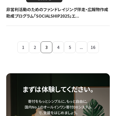
非営利活動のためのファンドレイジング伴走・広報物作成
助成プログラム「SOCIALSHIP2025」エ...
1
2
3
4
5
...
16
まずは体験してください。
寄付をもっとシンプルに、もっと自由に。
国内No.1のオールインワン寄付DXシステム
で、
支援をはじめましょう。