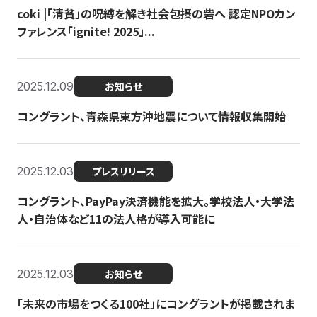
coki |「清貧」の呪縛を解き社会包摂の砦へ 認定NPOカン
ファレンス「ignite! 2025」...
2025.12.09
お知らせ
コングラント、青森県東方沖地震について情報収集開始
2025.12.03
プレスリリース
コングラント、PayPay決済機能を拡大。学校法人・大学法
人・自治体など11の法人格が導入可能に
2025.12.03
お知らせ
「未来の市場をつくる100社」にコングラントが掲載されま