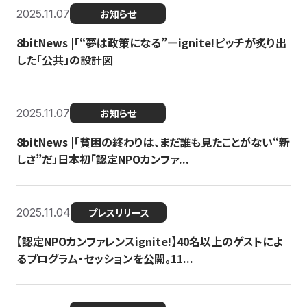
2025.11.07
お知らせ
8bitNews |「“夢は政策になる”—ignite!ピッチが炙り出
した「公共」の設計図
2025.11.07
お知らせ
8bitNews |「貧困の終わりは、まだ誰も見たことがない“新
しさ”だ」日本初「認定NPOカンファ...
2025.11.04
プレスリリース
【認定NPOカンファレンスignite!】40名以上のゲストによ
るプログラム・セッションを公開。11...