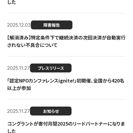
した
2025.12.03
障害報告
【解消済み】特定条件下で継続決済の次回決済が自動実行
されない不具合について
2025.11.27
プレスリリース
「認定NPOカンファレンスignite!」初開催、全国から420名
以上が参加
2025.11.27
お知らせ
コングラントが寄付月間2025のリードパートナーになりま
した