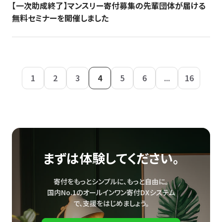
【一次助成終了】マンスリー寄付募集の先輩団体が届ける
無料セミナーを開催しました
1
2
3
4
5
6
...
16
まずは体験してください。
寄付をもっとシンプルに、もっと自由に。
国内No.1のオールインワン寄付DXシステム
で、
支援をはじめましょう。