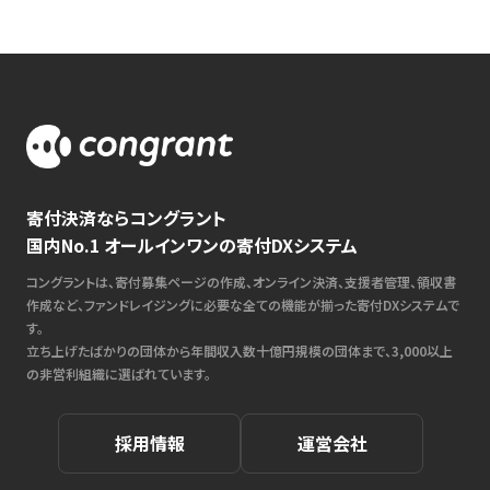
寄付決済ならコングラント
国内No.1 オールインワンの寄付DXシステム
コングラントは、寄付募集ページの作成、オンライン決済、支援者管理、領収書
作成など、ファンドレイジングに必要な全ての機能が揃った寄付DXシステムで
す。
立ち上げたばかりの団体から年間収入数十億円規模の団体まで、3,000以上
の非営利組織に選ばれています。
採用情報
運営会社