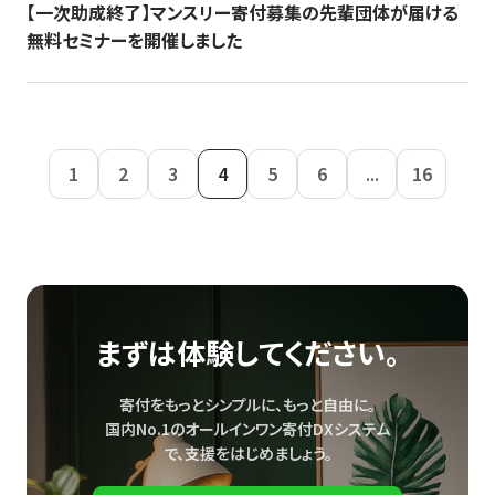
【一次助成終了】マンスリー寄付募集の先輩団体が届ける
無料セミナーを開催しました
1
2
3
4
5
6
...
16
まずは体験してください。
寄付をもっとシンプルに、もっと自由に。
国内No.1のオールインワン寄付DXシステム
で、
支援をはじめましょう。