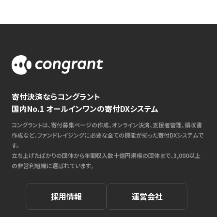
寄付決済ならコングラント
国内No.1 オールインワンの寄付DXシステム
コングラントは、寄付募集ページの作成、オンライン決済、支援者管理、領収書
作成など、ファンドレイジングに必要な全ての機能が揃った寄付DXシステムで
す。
立ち上げたばかりの団体から年間収入数十億円規模の団体まで、3,000以上
の非営利組織に選ばれています。
採用情報
運営会社