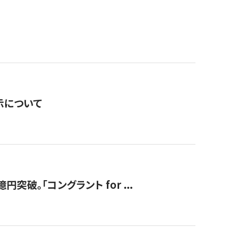
表示について
破。「コングラント for ...