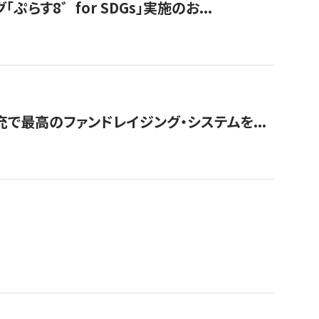
す8゛for SDGs」実施のお...
で最高のファンドレイジング・システムを...