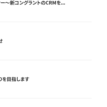
ナー〜新コングラントのCRMを...
せ
りを目指します