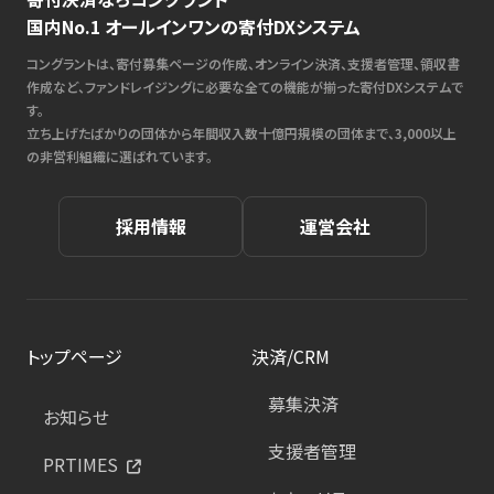
国内No.1 オールインワンの寄付DXシステム
コングラントは、寄付募集ページの作成、オンライン決済、支援者管理、領収書
作成など、ファンドレイジングに必要な全ての機能が揃った寄付DXシステムで
す。
立ち上げたばかりの団体から年間収入数十億円規模の団体まで、3,000以上
の非営利組織に選ばれています。
採用情報
運営会社
トップページ
決済/CRM
募集決済
お知らせ
支援者管理
PRTIMES