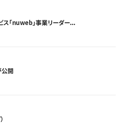
ス「nuweb」事業リーダー...
が公開
）