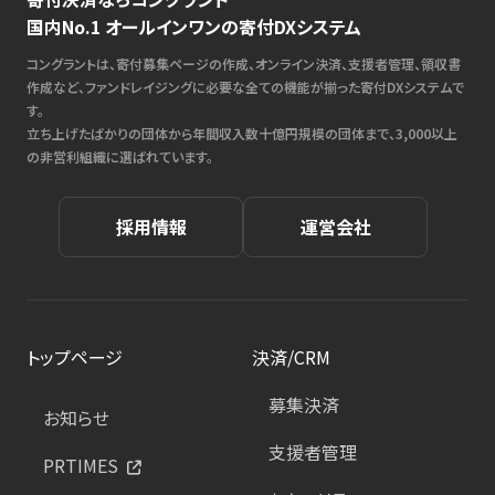
国内No.1 オールインワンの寄付DXシステム
コングラントは、寄付募集ページの作成、オンライン決済、支援者管理、領収書
作成など、ファンドレイジングに必要な全ての機能が揃った寄付DXシステムで
す。
立ち上げたばかりの団体から年間収入数十億円規模の団体まで、3,000以上
の非営利組織に選ばれています。
採用情報
運営会社
トップページ
決済/CRM
募集決済
お知らせ
支援者管理
PRTIMES