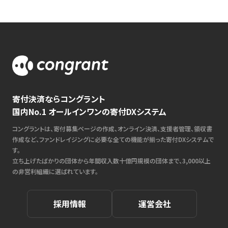
寄付決済ならコングラント
国内No.1 オールインワンの寄付DXシステム
コングラントは、寄付募集ページの作成、オンライン決済、支援者管理、領収書
作成など、ファンドレイジングに必要な全ての機能が揃った寄付DXシステムで
す。
立ち上げたばかりの団体から年間収入数十億円規模の団体まで、3,000以上
の非営利組織に選ばれています。
採用情報
運営会社