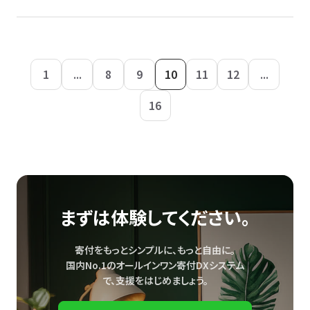
1
...
8
9
10
11
12
...
16
まずは体験してください。
寄付をもっとシンプルに、もっと自由に。
国内No.1のオールインワン寄付DXシステム
で、
支援をはじめましょう。