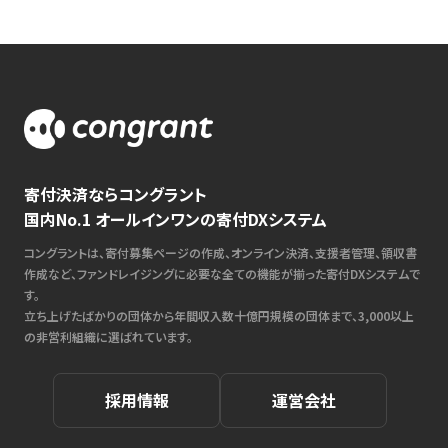
寄付決済ならコングラント
国内No.1 オールインワンの寄付DXシステム
コングラントは、寄付募集ページの作成、オンライン決済、支援者管理、領収書
作成など、ファンドレイジングに必要な全ての機能が揃った寄付DXシステムで
す。
立ち上げたばかりの団体から年間収入数十億円規模の団体まで、3,000以上
の非営利組織に選ばれています。
採用情報
運営会社