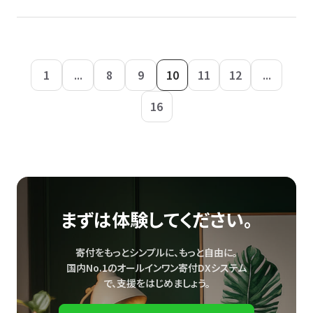
1
...
8
9
10
11
12
...
16
まずは体験してください。
寄付をもっとシンプルに、もっと自由に。
国内No.1のオールインワン寄付DXシステム
で、
支援をはじめましょう。