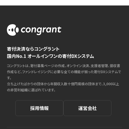
寄付決済ならコングラント
国内No.1 オールインワンの寄付DXシステム
コングラントは、寄付募集ページの作成、オンライン決済、支援者管理、領収書
作成など、ファンドレイジングに必要な全ての機能が揃った寄付DXシステムで
す。
立ち上げたばかりの団体から年間収入数十億円規模の団体まで、3,000以上
の非営利組織に選ばれています。
採用情報
運営会社