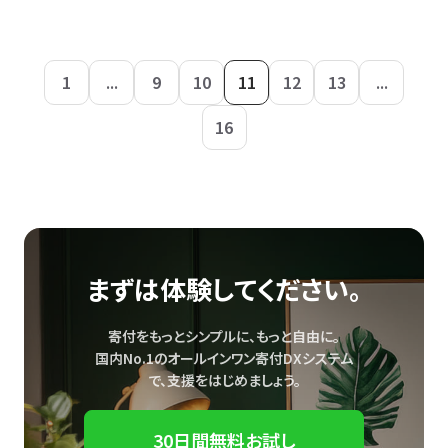
1
...
9
10
11
12
13
...
16
まずは体験してください。
寄付をもっとシンプルに、もっと自由に。
国内No.1のオールインワン寄付DXシステム
で、
支援をはじめましょう。
30日間無料お試し