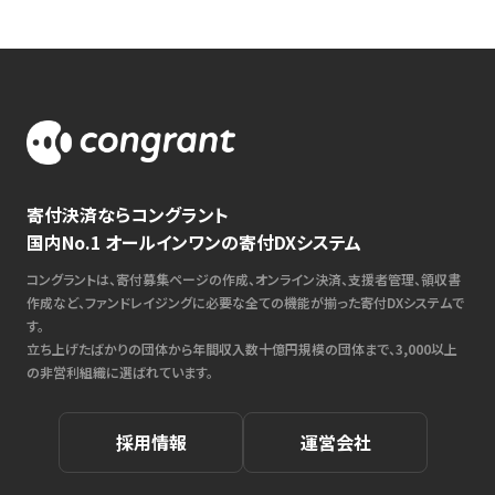
寄付決済ならコングラント
国内No.1 オールインワンの寄付DXシステム
コングラントは、寄付募集ページの作成、オンライン決済、支援者管理、領収書
作成など、ファンドレイジングに必要な全ての機能が揃った寄付DXシステムで
す。
立ち上げたばかりの団体から年間収入数十億円規模の団体まで、3,000以上
の非営利組織に選ばれています。
採用情報
運営会社