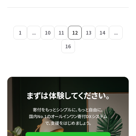
1
...
10
11
12
13
14
...
16
まずは体験してください。
寄付をもっとシンプルに、もっと自由に。
国内No.1のオールインワン寄付DXシステム
で、
支援をはじめましょう。