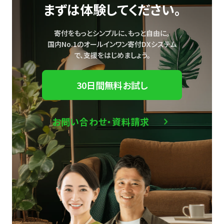
まずは体験してください。
寄付をもっとシンプルに、もっと自由に。
国内No.1のオールインワン寄付DXシステム
で、
支援をはじめましょう。
30日間無料お試し
お問い合わせ・資料請求