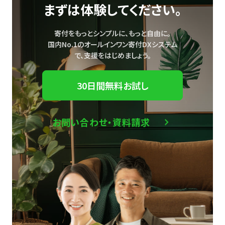
まずは体験してください。
寄付をもっとシンプルに、もっと自由に。
国内No.1のオールインワン寄付DXシステム
で、
支援をはじめましょう。
30日間無料お試し
お問い合わせ・資料請求