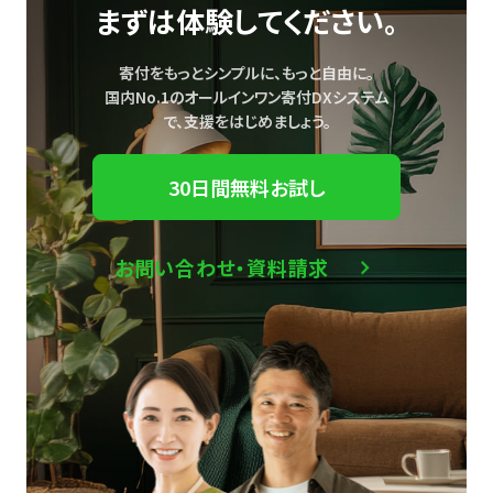
まずは体験してください。
寄付をもっとシンプルに、もっと自由に。
国内No.1のオールインワン寄付DXシステム
で、
支援をはじめましょう。
30日間無料お試し
お問い合わせ・資料請求