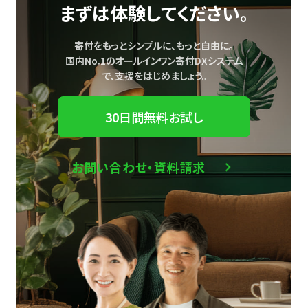
まずは体験してください。
寄付をもっとシンプルに、もっと自由に。
国内No.1のオールインワン寄付DXシステム
で、
支援をはじめましょう。
30日間無料お試し
お問い合わせ・資料請求