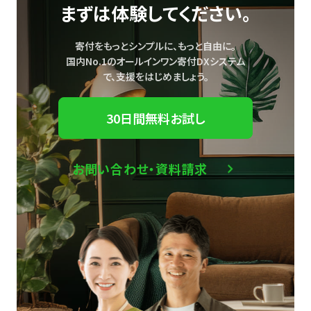
まずは体験してください。
寄付をもっとシンプルに、もっと自由に。
国内No.1のオールインワン寄付DXシステム
で、
支援をはじめましょう。
30日間無料お試し
お問い合わせ・資料請求