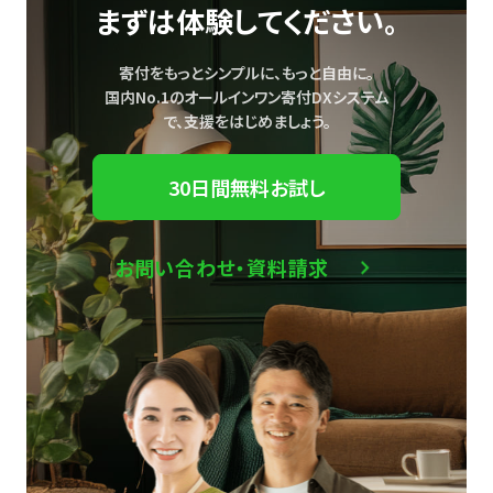
まずは体験してください。
寄付をもっとシンプルに、もっと自由に。
国内No.1のオールインワン寄付DXシステム
で、
支援をはじめましょう。
30日間無料お試し
お問い合わせ・資料請求