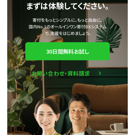
まずは体験してください。
寄付をもっとシンプルに、もっと自由に。
国内No.1のオールインワン寄付DXシステム
で、
支援をはじめましょう。
30日間無料お試し
お問い合わせ・資料請求