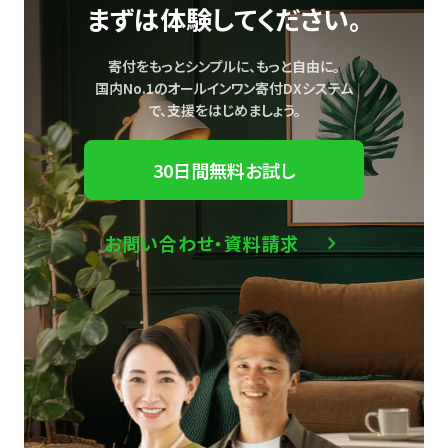
まずは体験してください。
寄付をもっとシンプルに、もっと自由に。
国内No.1のオールインワン寄付DXシステム
で、
支援をはじめましょう。
30日間無料お試し
お問い合わせ・資料請求