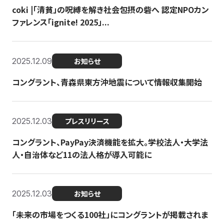
coki |「清貧」の呪縛を解き社会包摂の砦へ 認定NPOカン
ファレンス「ignite! 2025」...
2025.12.09
お知らせ
コングラント、青森県東方沖地震について情報収集開始
2025.12.03
プレスリリース
コングラント、PayPay決済機能を拡大。学校法人・大学法
人・自治体など11の法人格が導入可能に
2025.12.03
お知らせ
「未来の市場をつくる100社」にコングラントが掲載されま