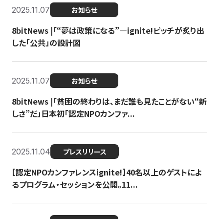
2025.11.07
お知らせ
8bitNews |「“夢は政策になる”—ignite!ピッチが炙り出
した「公共」の設計図
2025.11.07
お知らせ
8bitNews |「貧困の終わりは、まだ誰も見たことがない“新
しさ”だ」日本初「認定NPOカンファ...
2025.11.04
プレスリリース
【認定NPOカンファレンスignite!】40名以上のゲストによ
るプログラム・セッションを公開。11...