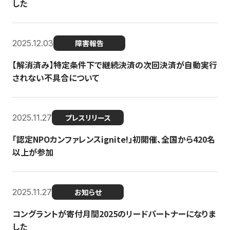
した
2025.12.03
障害報告
【解消済み】特定条件下で継続決済の次回決済が自動実行
されない不具合について
2025.11.27
プレスリリース
「認定NPOカンファレンスignite!」初開催、全国から420名
以上が参加
2025.11.27
お知らせ
コングラントが寄付月間2025のリードパートナーになりま
した