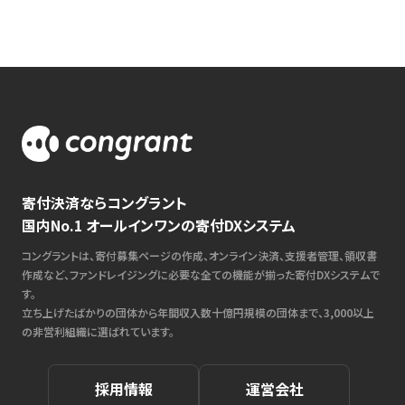
寄付決済ならコングラント
国内No.1 オールインワンの寄付DXシステム
コングラントは、寄付募集ページの作成、オンライン決済、支援者管理、領収書
作成など、ファンドレイジングに必要な全ての機能が揃った寄付DXシステムで
す。
立ち上げたばかりの団体から年間収入数十億円規模の団体まで、3,000以上
の非営利組織に選ばれています。
採用情報
運営会社