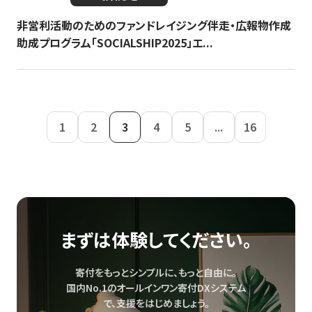
非営利活動のためのファンドレイジング伴走・広報物作成
助成プログラム「SOCIALSHIP2025」エ...
1
2
3
4
5
...
16
まずは体験してください。
寄付をもっとシンプルに、もっと自由に。
国内No.1のオールインワン寄付DXシステム
で、
支援をはじめましょう。