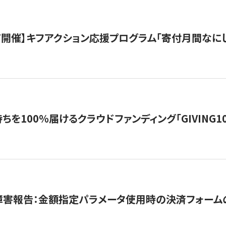
12/7開催】キフアクション応援プログラム「寄付月間なに
を100％届けるクラウドファンディング「GIVING100 b
障害報告：金額指定パラメータ使用時の決済フォーム