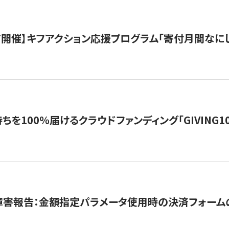
12/7開催】キフアクション応援プログラム「寄付月間なに
を100％届けるクラウドファンディング「GIVING100 b
障害報告：金額指定パラメータ使用時の決済フォーム