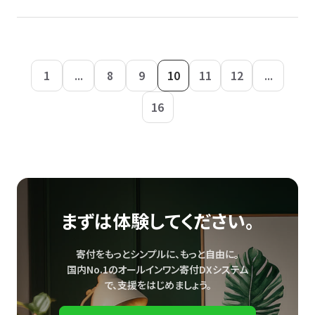
1
...
8
9
10
11
12
...
16
まずは体験してください。
寄付をもっとシンプルに、もっと自由に。
国内No.1のオールインワン寄付DXシステム
で、
支援をはじめましょう。