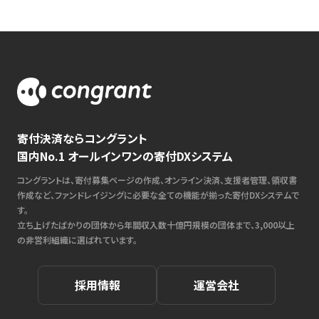
寄付決済ならコングラント
国内No.1 オールインワンの寄付DXシステム
コングラントは、寄付募集ページの作成、オンライン決済、支援者管理、領収書
作成など、ファンドレイジングに必要な全ての機能が揃った寄付DXシステムで
す。
立ち上げたばかりの団体から年間収入数十億円規模の団体まで、3,000以上
の非営利組織に選ばれています。
採用情報
運営会社