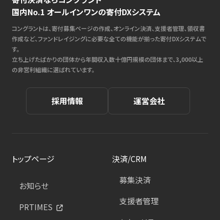
国内No.1 オールインワンの寄付DXシステム
コングラントは、寄付募集ページの作成、オンライン決済、支援者管理、領収書
作成など、ファンドレイジングに必要な全ての機能が揃った寄付DXシステムで
す。
立ち上げたばかりの団体から年間収入数十億円規模の団体まで、3,000以上
の非営利組織に選ばれています。
採用情報
運営会社
トップページ
決済/CRM
募集決済
お知らせ
支援者管理
PRTIMES