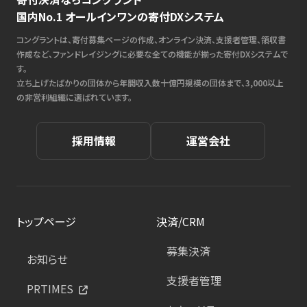
国内No.1 オールインワンの寄付DXシステム
コングラントは、寄付募集ページの作成、オンライン決済、支援者管理、領収書
作成など、ファンドレイジングに必要な全ての機能が揃った寄付DXシステムで
す。
立ち上げたばかりの団体から年間収入数十億円規模の団体まで、3,000以上
の非営利組織に選ばれています。
採用情報
運営会社
トップページ
決済/CRM
募集決済
お知らせ
支援者管理
PRTIMES