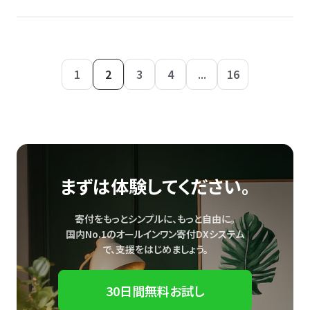
1
2
3
4
...
16
まずは体験してください。
寄付をもっとシンプルに、もっと自由に。
国内No.1のオールインワン寄付DXシステム
で、
支援をはじめましょう。
30日間無料お試し