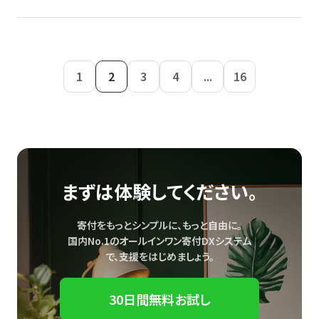
1
2
3
4
...
16
まずは体験してください。
寄付をもっとシンプルに、もっと自由に。
国内No.1のオールインワン寄付DXシステム
で、
支援をはじめましょう。
30日間無料お試し