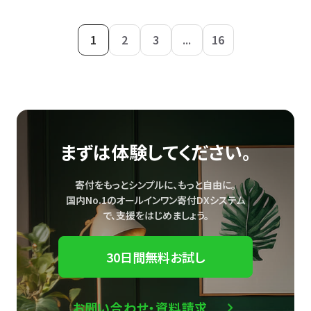
1
2
3
...
16
まずは体験してください。
寄付をもっとシンプルに、もっと自由に。
国内No.1のオールインワン寄付DXシステム
で、
支援をはじめましょう。
30日間無料お試し
お問い合わせ・資料請求