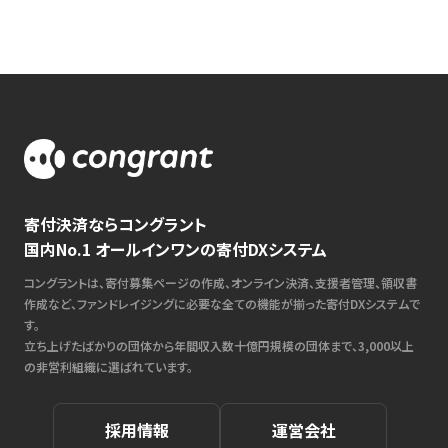
寄付決済ならコングラント
国内No.1 オールインワンの寄付DXシステム
コングラントは、寄付募集ページの作成、オンライン決済、支援者管理、領収書
作成など、ファンドレイジングに必要な全ての機能が揃った寄付DXシステムで
す。
立ち上げたばかりの団体から年間収入数十億円規模の団体まで、3,000以上
の非営利組織に選ばれています。
採用情報
運営会社