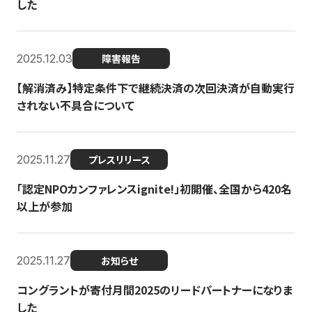
した
2025.12.03
障害報告
【解消済み】特定条件下で継続決済の次回決済が自動実行
されない不具合について
2025.11.27
プレスリリース
「認定NPOカンファレンスignite!」初開催、全国から420名
以上が参加
2025.11.27
お知らせ
コングラントが寄付月間2025のリードパートナーになりま
した