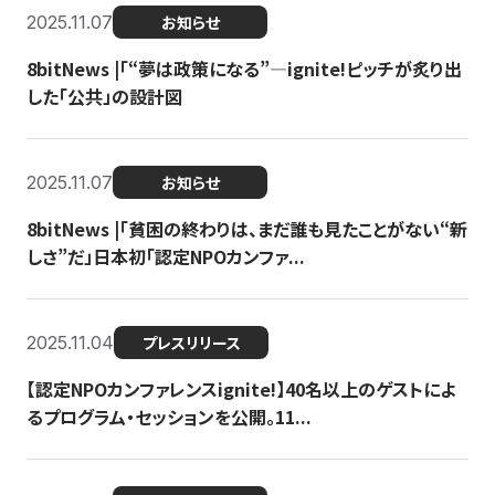
2025.11.07
お知らせ
8bitNews |「“夢は政策になる”—ignite!ピッチが炙り出
した「公共」の設計図
2025.11.07
お知らせ
8bitNews |「貧困の終わりは、まだ誰も見たことがない“新
しさ”だ」日本初「認定NPOカンファ...
2025.11.04
プレスリリース
【認定NPOカンファレンスignite!】40名以上のゲストによ
るプログラム・セッションを公開。11...