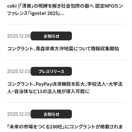
coki |「清貧」の呪縛を解き社会包摂の砦へ 認定NPOカン
ファレンス「ignite! 2025」...
2025.12.09
お知らせ
コングラント、青森県東方沖地震について情報収集開始
2025.12.03
プレスリリース
コングラント、PayPay決済機能を拡大。学校法人・大学法
人・自治体など11の法人格が導入可能に
2025.12.03
お知らせ
「未来の市場をつくる100社」にコングラントが掲載されま