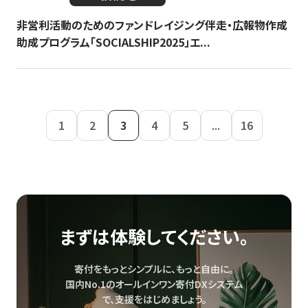
非営利活動のためのファンドレイジング伴走・広報物作成
助成プログラム「SOCIALSHIP2025」エ...
1
2
3
4
5
...
16
まずは体験してください。
寄付をもっとシンプルに、もっと自由に。
国内No.1のオールインワン寄付DXシステム
で、
支援をはじめましょう。