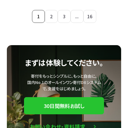
1
2
3
...
16
まずは体験してください。
寄付をもっとシンプルに、もっと自由に。
国内No.1のオールインワン寄付DXシステム
で、
支援をはじめましょう。
30日間無料お試し
お問い合わせ・資料請求