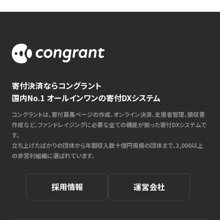
寄付決済ならコングラント
国内No.1 オールインワンの寄付DXシステム
コングラントは、寄付募集ページの作成、オンライン決済、支援者管理、領収書
作成など、ファンドレイジングに必要な全ての機能が揃った寄付DXシステムで
す。
立ち上げたばかりの団体から年間収入数十億円規模の団体まで、3,000以上
の非営利組織に選ばれています。
採用情報
運営会社