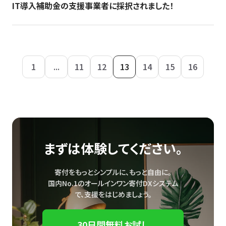
IT導入補助金の支援事業者に採択されました！
1
...
11
12
13
14
15
16
まずは体験してください。
寄付をもっとシンプルに、もっと自由に。
国内No.1のオールインワン寄付DXシステム
で、
支援をはじめましょう。
30日間無料お試し