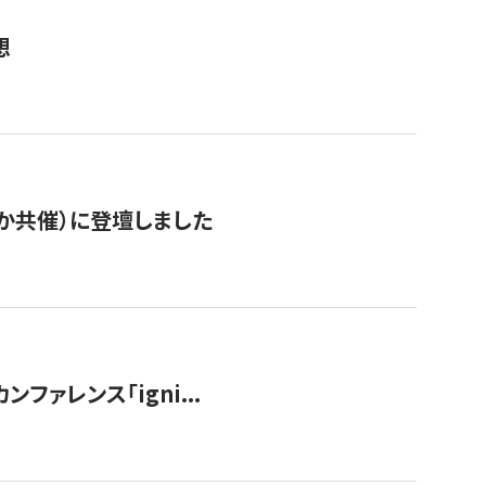
想
か共催）に登壇しました
ンファレンス「igni...