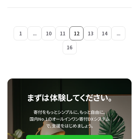
1
...
10
11
12
13
14
...
16
まずは体験してください。
寄付をもっとシンプルに、もっと自由に。
国内No.1のオールインワン寄付DXシステム
で、
支援をはじめましょう。