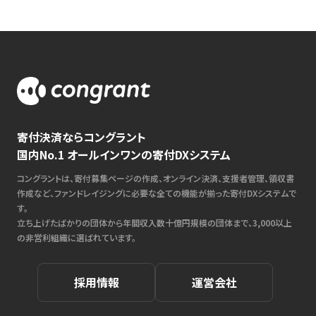
寄付決済ならコングラント
国内No.1 オールインワンの寄付DXシステム
コングラントは、寄付募集ページの作成、オンライン決済、支援者管理、領収書
作成など、ファンドレイジングに必要な全ての機能が揃った寄付DXシステムで
す。
立ち上げたばかりの団体から年間収入数十億円規模の団体まで、3,000以上
の非営利組織に選ばれています。
採用情報
運営会社