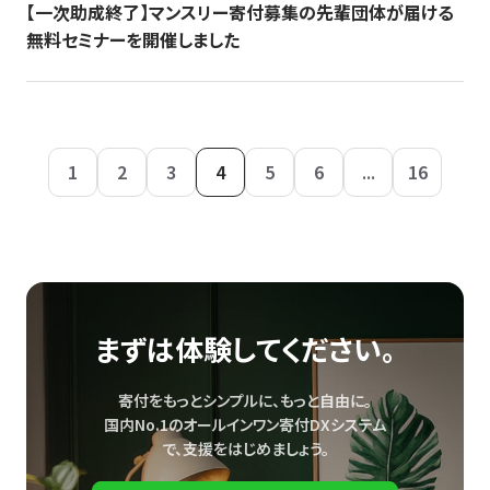
【一次助成終了】マンスリー寄付募集の先輩団体が届ける
無料セミナーを開催しました
1
2
3
4
5
6
...
16
まずは体験してください。
寄付をもっとシンプルに、もっと自由に。
国内No.1のオールインワン寄付DXシステム
で、
支援をはじめましょう。