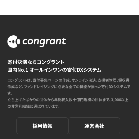
寄付決済ならコングラント
国内No.1 オールインワンの寄付DXシステム
コングラントは、寄付募集ページの作成、オンライン決済、支援者管理、領収書
作成など、ファンドレイジングに必要な全ての機能が揃った寄付DXシステムで
す。
立ち上げたばかりの団体から年間収入数十億円規模の団体まで、3,000以上
の非営利組織に選ばれています。
採用情報
運営会社